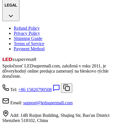
LEGAL
Refund Policy
Privacy Policy
Shipping Guide
Terms of Service
Payment Method
Spoločnosť LEDsupermall.com, založená v roku 2011, je
dôveryhodný online predajca zameraný na bleskovo rýchle
doručenie.
Tel:
+86 15820790508
Email:
support
@
ledsupermall.com
Add:
14B Ruijun Building, Shajing Str, Bao'an District
Shenzhen 518102, China