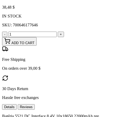
38,48 $
IN STOCK
SKU:
700646177646
-
+
ADD TO CART
Free Shipping
On orders over 39,00 $
30 Days Return
Hassle free exchanges
Details
Reviews
Batéria 5521 DC Interface 8,4V 10x18650 22000mAh pre