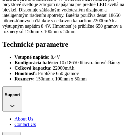
bicyklové svetlo je zdrojom napájania pre predné LED svetlá na
bicykel. Disponuje základným vodotesným dizajnom a
inteligentným riadením spotreby. Batéria používa desať 18650
lítiovo-iónových článkov s celkovou kapacitou 22000mAh a
výstupným napätím 8,4V. Hmotnosť je približne 650 gramov a
rozmery sú 150mm x 100mm x 50mm.
Technické parametre
Vstupné napätie:
8,4V
Konfigurácia batérie:
10x18650 lítiovo-iónové články
Celková kapacita:
22000mAh
Hmotnosť:
Približne 650 gramov
Rozmery:
150mm x 100mm x 50mm
Support
About Us
Contact Us