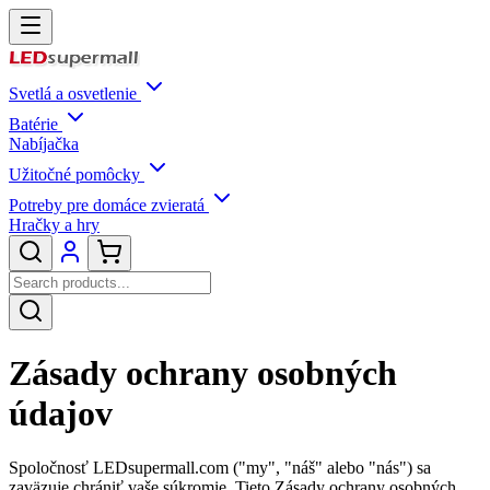
Svetlá a osvetlenie
Batérie
Nabíjačka
Užitočné pomôcky
Potreby pre domáce zvieratá
Hračky a hry
Zásady ochrany osobných
údajov
Spoločnosť LEDsupermall.com ("my", "náš" alebo "nás") sa
zaväzuje chrániť vaše súkromie. Tieto Zásady ochrany osobných