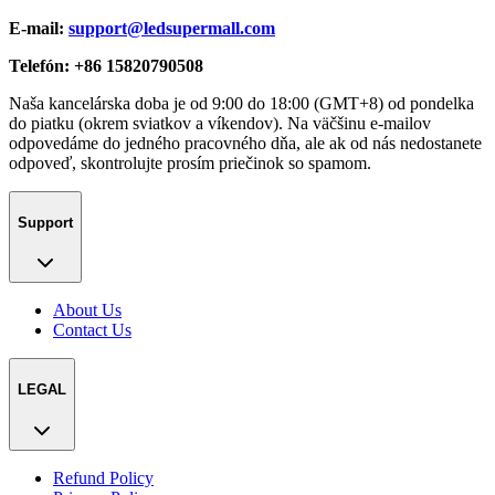
E-mail:
support@ledsupermall.com
Telefón: +86 15820790508
Naša kancelárska doba je od 9:00 do 18:00 (GMT+8) od pondelka
do piatku (okrem sviatkov a víkendov). Na väčšinu e-mailov
odpovedáme do jedného pracovného dňa, ale ak od nás nedostanete
odpoveď, skontrolujte prosím priečinok so spamom.
Support
About Us
Contact Us
LEGAL
Refund Policy