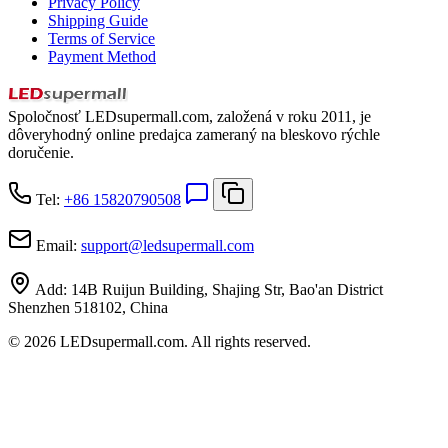
Privacy Policy
Shipping Guide
Terms of Service
Payment Method
Spoločnosť LEDsupermall.com, založená v roku 2011, je
dôveryhodný online predajca zameraný na bleskovo rýchle
doručenie.
Tel:
+86 15820790508
Email:
support
@
ledsupermall.com
Add:
14B Ruijun Building, Shajing Str, Bao'an District
Shenzhen 518102, China
© 2026 LEDsupermall.com. All rights reserved.