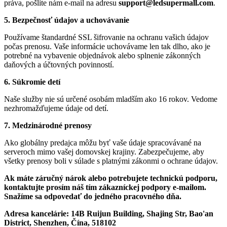
práva, pošlite nám e-mail na adresu
support@ledsupermall.com
.
5. Bezpečnosť údajov a uchovávanie
Používame štandardné SSL šifrovanie na ochranu vašich údajov
počas prenosu. Vaše informácie uchovávame len tak dlho, ako je
potrebné na vybavenie objednávok alebo splnenie zákonných
daňových a účtovných povinností.
6. Súkromie detí
Naše služby nie sú určené osobám mladším ako 16 rokov. Vedome
nezhromažďujeme údaje od detí.
7. Medzinárodné prenosy
Ako globálny predajca môžu byť vaše údaje spracovávané na
serveroch mimo vašej domovskej krajiny. Zabezpečujeme, aby
všetky prenosy boli v súlade s platnými zákonmi o ochrane údajov.
Ak máte záručný nárok alebo potrebujete technickú podporu,
kontaktujte prosím náš tím zákazníckej podpory e-mailom.
Snažíme sa odpovedať do jedného pracovného dňa.
Adresa kancelárie: 14B Ruijun Building, Shajing Str, Bao'an
District, Shenzhen, Čína, 518102