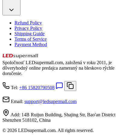
Refund Policy
Privacy Policy
Shipping Guide
Terms of Service
Payment Method
Spoločnosť LEDsupermall.com, založená v roku 2011, je
dôveryhodný online predajca zameraný na bleskovo rýchle
doručenie.
Tel:
+86 15820790508
Email:
support
@
ledsupermall.com
Add:
14B Ruijun Building, Shajing Str, Bao'an District
Shenzhen 518102, China
© 2026 LEDsupermall.com. All rights reserved.