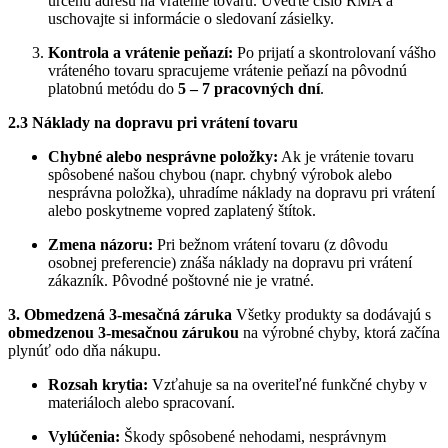
určenú adresu na vrátenie tovaru. Uveďte číslo RMA a
uschovajte si informácie o sledovaní zásielky.
Kontrola a vrátenie peňazí:
Po prijatí a skontrolovaní vášho
vráteného tovaru spracujeme vrátenie peňazí na pôvodnú
platobnú metódu do
5 – 7 pracovných dní
.
2.3 Náklady na dopravu pri vrátení tovaru
Chybné alebo nesprávne položky:
Ak je vrátenie tovaru
spôsobené našou chybou (napr. chybný výrobok alebo
nesprávna položka), uhradíme náklady na dopravu pri vrátení
alebo poskytneme vopred zaplatený štítok.
Zmena názoru:
Pri bežnom vrátení tovaru (z dôvodu
osobnej preferencie) znáša náklady na dopravu pri vrátení
zákazník. Pôvodné poštovné nie je vratné.
3. Obmedzená 3-mesačná záruka
Všetky produkty sa dodávajú s
obmedzenou 3-mesačnou zárukou
na výrobné chyby, ktorá začína
plynúť odo dňa nákupu.
Rozsah krytia:
Vzťahuje sa na overiteľné funkčné chyby v
materiáloch alebo spracovaní.
Vylúčenia:
Škody spôsobené nehodami, nesprávnym