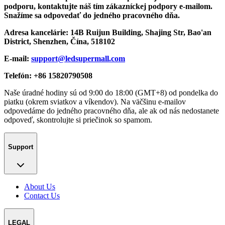
podporu, kontaktujte náš tím zákazníckej podpory e-mailom.
Snažíme sa odpovedať do jedného pracovného dňa.
Adresa kancelárie: 14B Ruijun Building, Shajing Str, Bao'an
District, Shenzhen, Čína, 518102
E-mail:
support@ledsupermall.com
Telefón: +86 15820790508
Naše úradné hodiny sú od 9:00 do 18:00 (GMT+8) od pondelka do
piatku (okrem sviatkov a víkendov). Na väčšinu e-mailov
odpovedáme do jedného pracovného dňa, ale ak od nás nedostanete
odpoveď, skontrolujte si priečinok so spamom.
Support
About Us
Contact Us
LEGAL