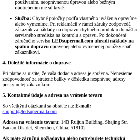
používaním, neoprávnenou úpravou alebo bežným
opotrebením nie sú kryté.
Služba:
Chybné položky podľa vlastného uváženia opravíme
alebo vymeníme. Pri reklamácii v rámci záruky zodpovedá
zákazník za náklady na dopravu chybného produktu do nášho
servisného strediska na kontrolu a opravu. Po dokončení
záručného servisu
LEDsupermall.com uhradí náklady na
spätnú dopravu
opravenej alebo vymenenej položky späť
zákazníkovi.
4. Dôležité informácie o doprave
Pri platbe sa uistite, že vaša dodacia adresa je správna. Nenesieme
zodpovednosť za stratené balíky v dôsledku nesprávnej adresy
poskytnutej zákazníkom.
5. Kontaktné údaje a adresa na vrátenie tovaru
So všetkými otázkami sa obráťte na:
E-mail:
support@ledsupermall.com
Adresa na vrátenie tovaru:
14B Ruijun Building, Shajing Str,
Bao'an District, Shenzhen, China, 518102
Ak máte záručnú požiadavku alebo potrebujete technickú