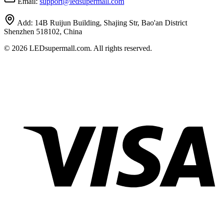
Email:
support
@
ledsupermall.com
Add:
14B Ruijun Building, Shajing Str, Bao'an District
Shenzhen 518102, China
© 2026 LEDsupermall.com. All rights reserved.