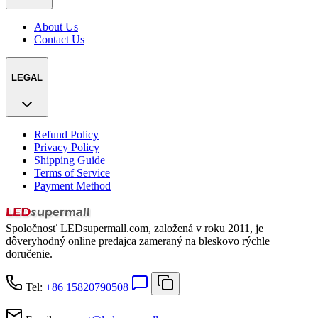
About Us
Contact Us
LEGAL
Refund Policy
Privacy Policy
Shipping Guide
Terms of Service
Payment Method
Spoločnosť LEDsupermall.com, založená v roku 2011, je
dôveryhodný online predajca zameraný na bleskovo rýchle
doručenie.
Tel:
+86 15820790508