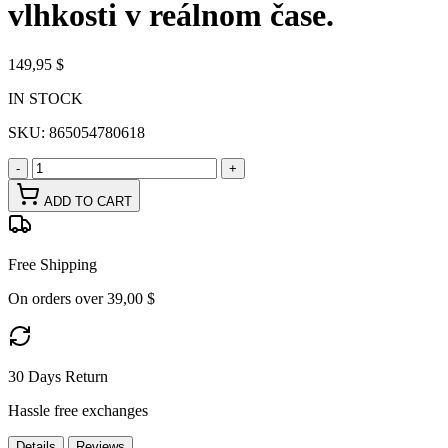
vlhkosti v reálnom čase.
149,95 $
IN STOCK
SKU:
865054780618
-
+
ADD TO CART
Free Shipping
On orders over 39,00 $
30 Days Return
Hassle free exchanges
Details
Reviews