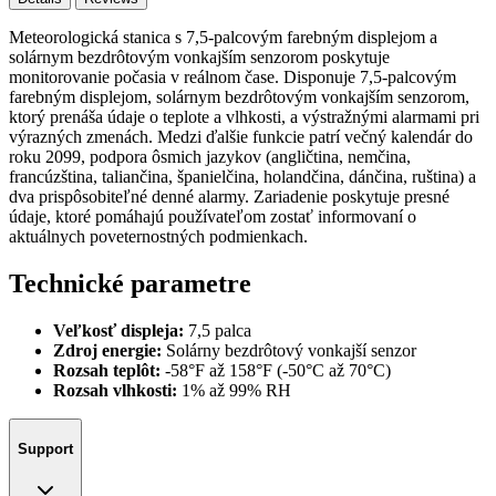
Meteorologická stanica s 7,5-palcovým farebným displejom a
solárnym bezdrôtovým vonkajším senzorom poskytuje
monitorovanie počasia v reálnom čase. Disponuje 7,5-palcovým
farebným displejom, solárnym bezdrôtovým vonkajším senzorom,
ktorý prenáša údaje o teplote a vlhkosti, a výstražnými alarmami pri
výrazných zmenách. Medzi ďalšie funkcie patrí večný kalendár do
roku 2099, podpora ôsmich jazykov (angličtina, nemčina,
francúzština, taliančina, španielčina, holandčina, dánčina, ruština) a
dva prispôsobiteľné denné alarmy. Zariadenie poskytuje presné
údaje, ktoré pomáhajú používateľom zostať informovaní o
aktuálnych poveternostných podmienkach.
Technické parametre
Veľkosť displeja:
7,5 palca
Zdroj energie:
Solárny bezdrôtový vonkajší senzor
Rozsah teplôt:
-58°F až 158°F (-50°C až 70°C)
Rozsah vlhkosti:
1% až 99% RH
Support